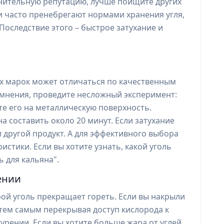
мнительную репутацию, лучше поищите других
и часто пренебрегают нормами хранения угля,
 Последствие этого – быстрое затухание и
ых марок может отличаться по качественным
омнения, проведите несложный эксперимент:
е его на металлическую поверхность.
 составить около 20 минут. Если затухание
 другой продукт. А для эффективного выбора
истики. Если вы хотите узнать, какой уголь
ь для кальяна".
ении
рой уголь прекращает гореть. Если вы накрыли
 тем самым перекрывая доступ кислорода к
курении. Если вы хотите больше жара от углей,