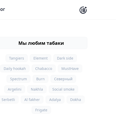
ОГ
Мы любим табаки
Tangiers
Element
Dark side
Daily hookah
Chabacco
MustHave
Spectrum
Burn
Северный
Argelini
Nakhla
Social smoke
Serbetli
Al fakher
Adalya
Dokha
Frigate