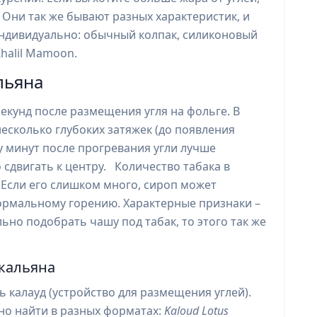
 Они так же бывают разных характеристик, и
индивидуально: обычный колпак, силиконовый
Khalil Mamoon.
льяна
секунд после размещения угля на фольге. В
есколько глубоких затяжек (до появления
у минут после прогревания угли лучше
 сдвигать к центру. Количество табака в
 Если его слишком много, сироп может
нормальному горению. Характерные признаки –
ьно подобрать чашу под табак, то этого так же
 кальяна
калауд (устройство для размещения углей).
но найти в разных форматах:
Kaloud Lotus