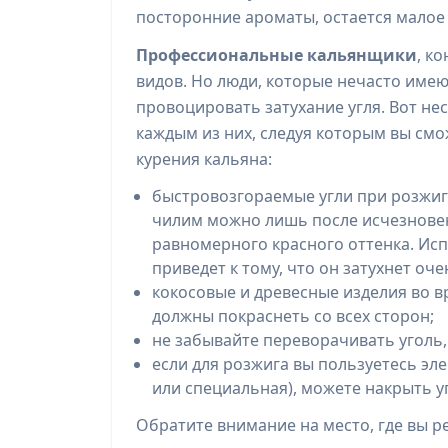
посторонние ароматы, остается малое 
Профессиональные кальянщики
, к
видов. Но люди, которые нечасто имею
провоцировать затухание угля. Вот н
каждым из них, следуя которым вы см
курения кальяна:
быстровозгораемые угли при розжиге
чилим можно лишь после исчезновен
равномерного красного оттенка. Исп
приведет к тому, что он затухнет оч
кокосовые и древесные изделия во в
должны покраснеть со всех сторон;
не забывайте переворачивать уголь
если для розжига вы пользуетесь эл
или специальная), можете накрыть уг
Обратите внимание на место, где вы ре