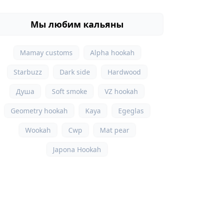
Мы любим кальяны
Mamay customs
Alpha hookah
Starbuzz
Dark side
Hardwood
Душа
Soft smoke
VZ hookah
Geometry hookah
Kaya
Egeglas
Wookah
Cwp
Mat pear
Japona Hookah