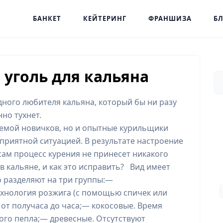
БАНКЕТ
КЕЙТЕРИНГ
ФРАНШИЗА
БЛ
 уголь для кальяна
одного любителя кальяна, который бы ни разу
нно тухнет.
емой новичков, но и опытные курильщики
еприятной ситуацией. В результате настроение
ам процесс курения не принесет никакого
 в кальяне, и как это исправить? Вид имеет
о разделяют на три группы:—
хнология розжига (с помощью спичек или
 от получаса до часа;— кокосовые. Время
ного пепла;— древесные. Отсутствуют