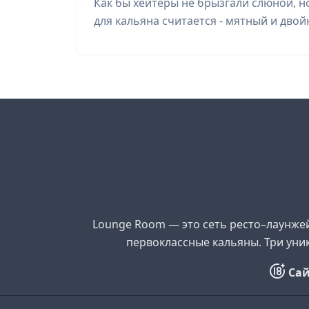
Как бы хейтеры не брызгали слюной, 
для кальяна считается - мятный и двой
Lounge Room — это сеть ресто–лаунжей
первоклассные кальяны. Три уни
Сай