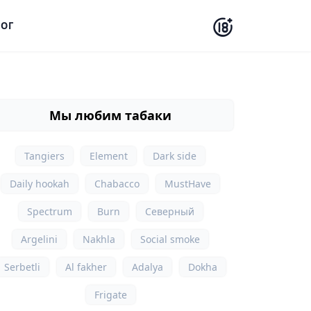
ОГ
Мы любим табаки
Tangiers
Element
Dark side
Daily hookah
Chabacco
MustHave
Spectrum
Burn
Северный
Argelini
Nakhla
Social smoke
Serbetli
Al fakher
Adalya
Dokha
Frigate