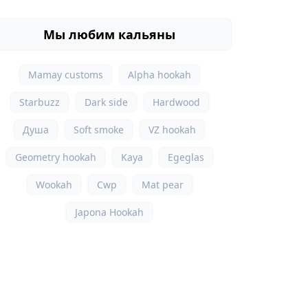
Мы любим кальяны
Mamay customs
Alpha hookah
Starbuzz
Dark side
Hardwood
Душа
Soft smoke
VZ hookah
Geometry hookah
Kaya
Egeglas
Wookah
Cwp
Mat pear
Japona Hookah